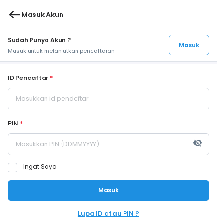
west
Masuk Akun
Sudah Punya Akun ?
Masuk
Masuk untuk melanjutkan pendaftaran
ID Pendaftar
*
PIN
*
visibility_off
Ingat Saya
Masuk
Lupa ID atau PIN ?